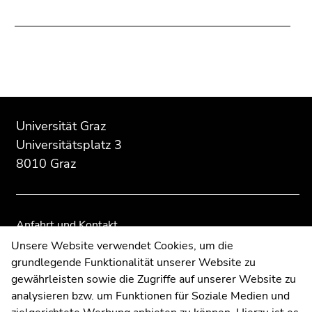
Social
Media:
Beginn
Ende
Ende
des
dieses
dieses
Universität Graz
Seitenbereichs:
Seitenbereichs.
Seitenbereichs.
Universitätsplatz 3
Zusatzinformationen:
Zur
Zur
8010 Graz
Übersicht
Übersicht
der
der
Seitenbereiche
Seitenbereiche
Anfahrt und Kontakt
Kommunikation und Öffentlichkeitsarbeit
Unsere Website verwendet Cookies, um die
grundlegende Funktionalität unserer Website zu
Moodle
gewährleisten sowie die Zugriffe auf unserer Website zu
UNIGRAZonline
analysieren bzw. um Funktionen für Soziale Medien und
Impressum