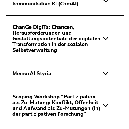
bestätigen
kommunikative KI (ComAI)
Sie diesen
Link.
ChanGe DigiTs: Chancen,
Beginn
Zum
Herausforderungen und
des
Inhalt
Gestaltungspotentiale der digitalen
Seitenbereichs:
(Zugriffstaste
Transformation in der sozialen
Seitenbereiche:
1)
Selbstverwaltung
Zur
Positionsanzeige
(Zugriffstaste
MemorAI Styria
2)
Zur
Hauptnavigation
(Zugriffstaste
Scoping Workshop "Partizipation
als Zu-Mutung: Konflikt, Offenheit
3)
und Aufwand als Zu-Mutungen (in)
Zur
der partizipativen Forschung"
Unternavigation
(Zugriffstaste