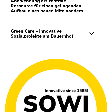
Anerkennung als zentrale
Seitenbereichs.
Ressource für einen gelingenden
Zur
Aufbau eines neuen Miteinanders
Übersicht
der
Seitenbereiche
Green Care – Innovative
Sozialprojekte am Bauernhof