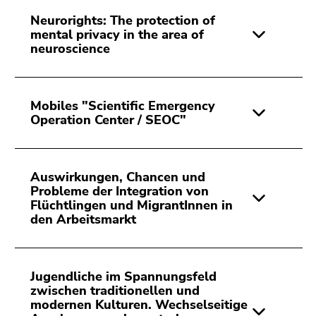
4)
Neurorights: The protection of
Zu
mental privacy in the area of
den
neuroscience
Zusatzinformationen
(Zugriffstaste
5)
Mobiles "Scientific Emergency
Zu
Operation Center / SEOC"
den
Seiteneinstellungen
(Benutzer/Sprache)
(Zugriffstaste
Auswirkungen, Chancen und
Probleme der Integration von
8)
Flüchtlingen und MigrantInnen in
Zur
den Arbeitsmarkt
Suche
(Zugriffstaste
9)
Jugendliche im Spannungsfeld
Ende
zwischen traditionellen und
dieses
modernen Kulturen. Wechselseitige