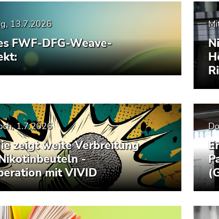
g, 13.7.2026
Mi
es FWF-DFG-Weave-
Ni
ekt:
H
R
och, 1.7.2026
Do
ie zeigt weite Verbreitung
E
Nikotinbeuteln -
P
eration mit VIVID
(