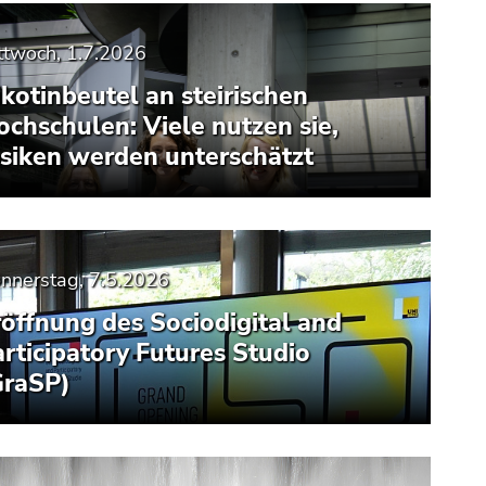
ttwoch, 1.7.2026
kotinbeutel an steirischen
ochschulen: Viele nutzen sie,
isiken werden unterschätzt
nnerstag, 7.5.2026
röffnung des Sociodigital and
articipatory Futures Studio
GraSP)