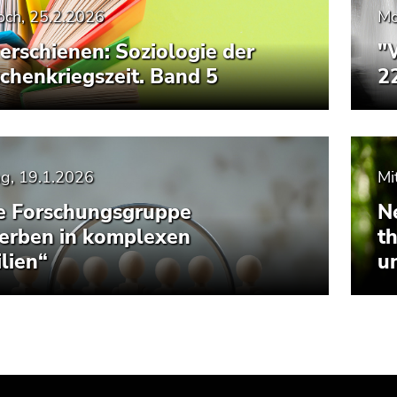
och, 25.2.2026
Mo
erschienen: Soziologie der
"
chenkriegszeit. Band 5
2
g, 19.1.2026
Mi
e Forschungsgruppe
N
erben in komplexen
t
lien“
u